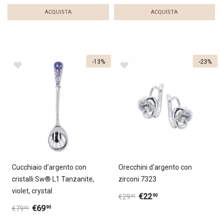
ACQUISTA
ACQUISTA
-13%
-23%
Cucchiaio d'argento con
Orecchini d'argento con
cristalli Sw® L1 Tanzanite,
zirconi 7323
violet, crystal
€
22
90
€
29
90
€
69
90
€
79
90