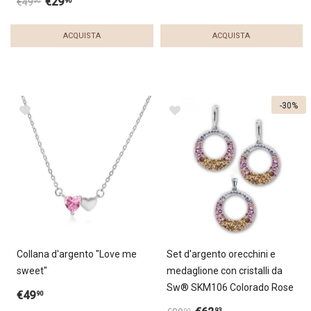
€
29
90
€
49
90
ACQUISTA
ACQUISTA
-30%
Collana d'argento "Love me
Set d'argento orecchini e
sweet"
medaglione con cristalli da
Sw® SKM106 Colorado Rose
€
49
90
93
90