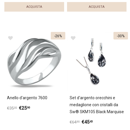
ACQUISTA
ACQUISTA
-26%
-30%
Anello d'argento 7600
Set d'argento orecchini e
medaglione con cristalli da
€
25
90
€
35
00
Sw® SKM105 Black Marquise
€
45
43
€
64
90