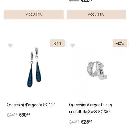
€
62
€
89
ACQUISTA
ACQUISTA
-31%
-42%
Orecchini d'argento SO119
Orecchini d'argento con
cristalli da Sw® SO352
€
30
90
€
44
90
€
25
90
€
44
90