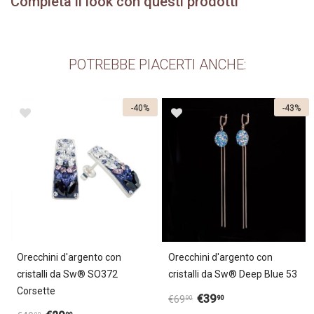
Completa il look con questi prodotti
POTREBBE PIACERTI ANCHE:
-40%
-43%
Orecchini d'argento con
Orecchini d'argento con
cristalli da Sw® SO372
cristalli da Sw® Deep Blue 53
Corsette
€
39
90
€
69
90