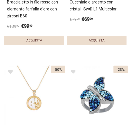
Braccialetto in filo rosso con
Cucchiaio d'argento con
elemento farfalla d'oro con
cristalli Sw® L1 Multicolor
zirconi B60
€
69
90
€
79
90
€
99
90
€
139
90
ACQUISTA
ACQUISTA
-50%
-23%