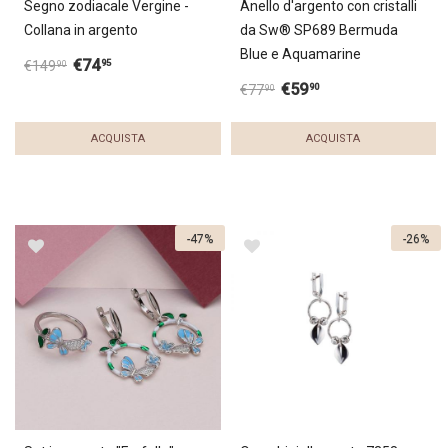
Segno zodiacale Vergine -
Anello d'argento con cristalli
Collana in argento
da Sw® SP689 Bermuda
Blue e Aquamarine
€
74
95
€
149
90
€
59
90
€
77
90
ACQUISTA
ACQUISTA
-47%
-26%