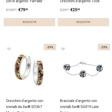
Set in argento "Farfalle"
Orecchini d'argento 7358
€
79
€
25
90
90
€
149
€
34
90
90
ACQUISTA
ACQUISTA
-39%
-29%
Orecchini d'argento con
Bracciale d'argento con
cristalli da Sw® SO367
cristalli Sw® SG419 Late