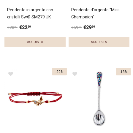
Pendente in argento con
Pendente d'argento "Miss
cristalli Sw® SM279 UK
Champaign"
€
22
€
29
90
90
€
28
€
59
00
90
ACQUISTA
ACQUISTA
-29%
-13%