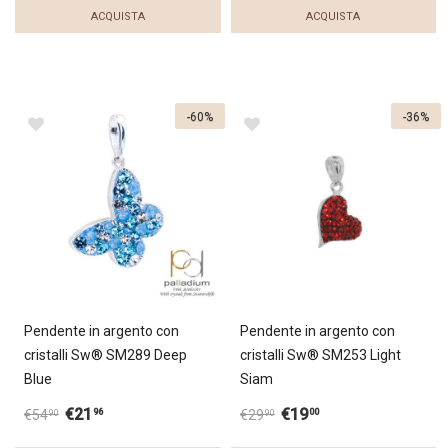
ACQUISTA
ACQUISTA
-60%
-36%
Pendente in argento con
Pendente in argento con
cristalli Sw® SM289 Deep
cristalli Sw® SM253 Light
Blue
Siam
€
21
€
19
96
00
€
54
€
29
90
90