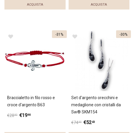
ACQUISTA
ACQUISTA
-31%
-30%
Braccialetto in filo rosso e
Set d'argento orecchini e
croce d'argento B63
medaglione con cristalli da
Sw® SKM154
€
19
90
€
28
90
€
52
43
€
74
90