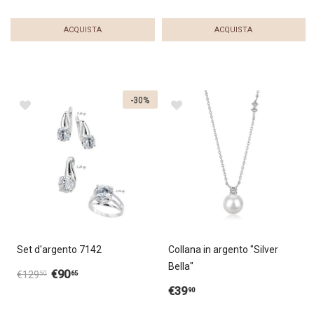
ACQUISTA
ACQUISTA
-30%
Set d'argento 7142
Collana in argento "Silver
Bella"
€
90
65
€
129
50
€
39
90