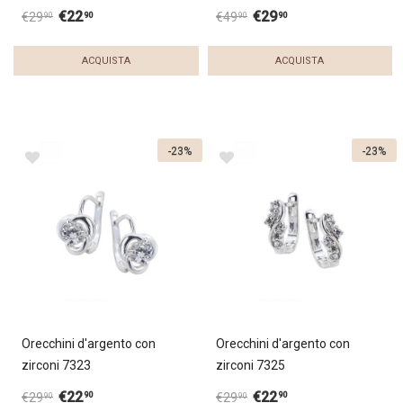
€
22
€
29
90
90
€
29
€
49
90
90
ACQUISTA
ACQUISTA
-23%
-23%
Orecchini d'argento con
Orecchini d'argento con
zirconi 7323
zirconi 7325
€
22
€
22
90
90
€
29
€
29
90
90