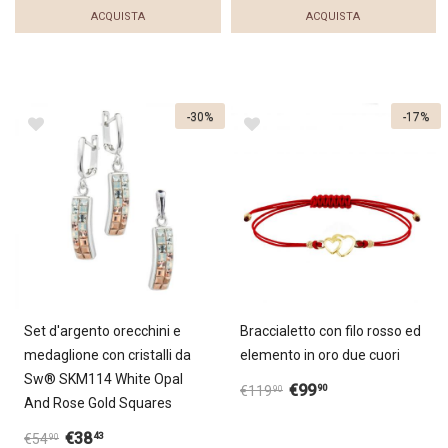
ACQUISTA
ACQUISTA
-30%
-17%
Set d'argento orecchini e
Braccialetto con filo rosso ed
medaglione con cristalli da
elemento in oro due cuori
Sw® SKM114 White Opal
€
99
90
€
119
90
And Rose Gold Squares
€
38
43
€
54
90