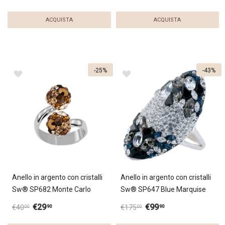
ACQUISTA
ACQUISTA
-25%
-43%
Anello in argento con cristalli
Anello in argento con cristalli
Sw® SP682 Monte Carlo
Sw® SP647 Blue Marquise
€
29
€
99
90
90
€
40
€
175
00
00