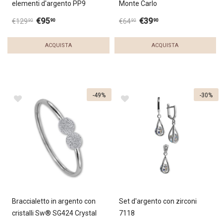
elementi d'argento PP9
Monte Carlo
€
95
€
39
90
90
€
129
€
64
90
90
ACQUISTA
ACQUISTA
-49%
-30%
Braccialetto in argento con
Set d'argento con zirconi
cristalli Sw® SG424 Crystal
7118