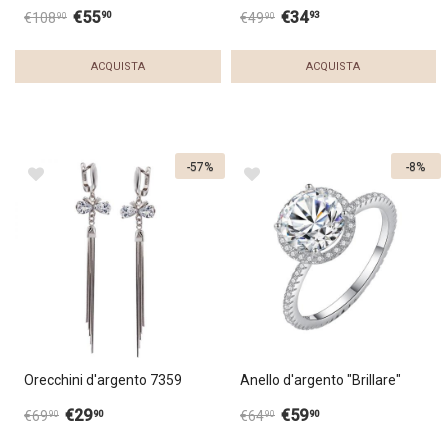
€
55
€
34
90
93
€
108
€
49
90
90
ACQUISTA
ACQUISTA
-57%
-8%
Orecchini d'argento 7359
Anello d'argento "Brillare"
€
29
€
59
90
90
€
69
€
64
90
90