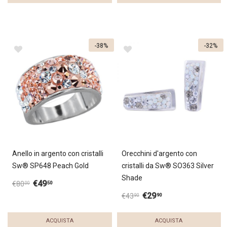
-38%
-32%
Anello in argento con cristalli
Orecchini d'argento con
Sw® SP648 Peach Gold
cristalli da Sw® SO363 Silver
Shade
€
49
50
€
80
00
€
29
90
€
43
90
ACQUISTA
ACQUISTA