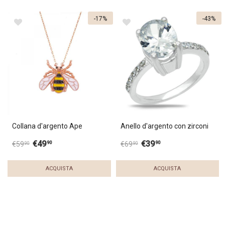
-17%
-43%
Collana d'argento Ape
Anello d'argento con zirconi
€
49
€
39
90
90
€
59
€
69
90
90
ACQUISTA
ACQUISTA