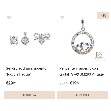
-43%
Set di orecchini in argento
Pendente in argento con
"Piccola freccia"
cristalli Sw® SM293 Vintage
€
29
€
19
90
90
€
34
90
ACQUISTA
ACQUISTA