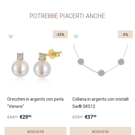
POTREBBE PIACERTI ANCHE:
-33%
-5%
Orecchini in argento con perla
Collana in argento con cristalli
"Venere"
Sw® SK512
€
29
€
37
90
90
€
44
€
39
90
90
ACQUISTA
ACQUISTA