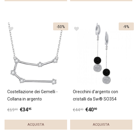
-50%
-9%
Costellazione dei Gemelli -
Orecchini d'argento con
Collana in argento
cristalli da Sw® SO354
€
34
€
40
95
90
€
69
€
44
90
90
ACQUISTA
ACQUISTA