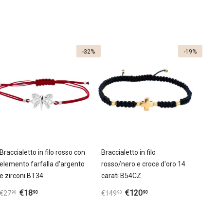
-32%
-19%
Braccialetto in filo rosso con
Braccialetto in filo
elemento farfalla d'argento
rosso/nero e croce d'oro 14
e zirconi BT34
carati B54CZ
€
18
€
120
90
90
€
27
€
149
90
90