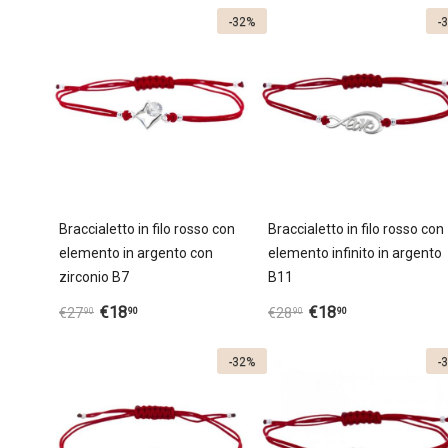
-32%
-
Braccialetto in filo rosso con
Braccialetto in filo rosso con
elemento in argento con
elemento infinito in argento
zirconio B7
B11
€
18
€
18
90
90
€
27
€
28
90
90
-32%
-