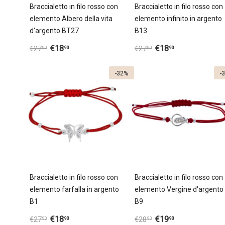
Braccialetto in filo rosso con
Braccialetto in filo rosso con
elemento Albero della vita
elemento infinito in argento
d'argento ВT27
B13
€
18
€
18
90
90
€
27
€
27
90
90
-32%
-
Braccialetto in filo rosso con
Braccialetto in filo rosso con
elemento farfalla in argento
elemento Vergine d'argento
B1
B9
€
18
€
19
90
90
€
27
€
28
90
90