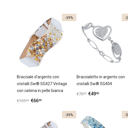
-39%
-
Bracciale d'argento con
Braccialetto in argento con
cristalli Sw® SG427 Vintage
cristalli Sw® SG404
con catena in pelle bianca
€
49
90
€
70
00
€
66
90
€
109
90
-39%
-