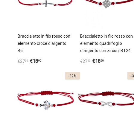
Braccialetto in filo rosso con
Braccialetto in filo rosso con
elemento croce d'argento
elemento quadrifoglio
B6
d'argento con zirconi BT24
€
18
€
18
90
90
€
27
€
27
90
90
-32%
-