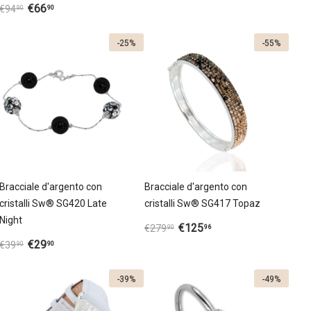
€
66
90
€
94
90
-25%
-55%
Bracciale d'argento con
Bracciale d'argento con
cristalli Sw® SG420 Late
cristalli Sw® SG417 Topaz
Night
€
125
96
€
279
90
€
29
90
€
39
90
-39%
-49%