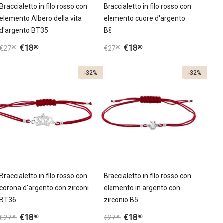
Braccialetto in filo rosso con
Braccialetto in filo rosso con
elemento Albero della vita
elemento cuore d'argento
d'argento ВT35
B8
€
18
€
18
90
90
€
27
€
27
90
90
-32%
-32%
Braccialetto in filo rosso con
Braccialetto in filo rosso con
corona d'argento con zirconi
elemento in argento con
BT36
zirconio B5
€
18
€
18
90
90
€
27
€
27
90
90