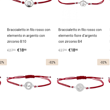
Braccialetto in filo rosso con
Braccialetto in filo rosso con
elemento in argento con
elemento fiore d'argento
zirconio B10
con zirconio B4
€
18
€
18
90
90
€
27
€
27
90
90
32%
-32%
-32%