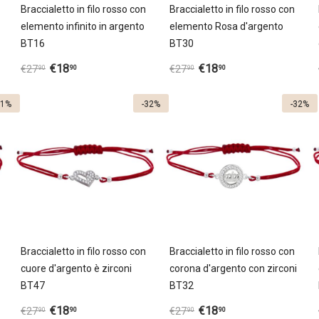
Braccialetto in filo rosso con
Braccialetto in filo rosso con
elemento infinito in argento
elemento Rosa d'argento
BT16
ВT30
€
18
€
18
90
90
€
27
€
27
90
90
31%
-32%
-32%
Braccialetto in filo rosso con
Braccialetto in filo rosso con
cuore d'argento è zirconi
corona d'argento con zirconi
BT47
BT32
€
18
€
18
90
90
€
27
€
27
90
90