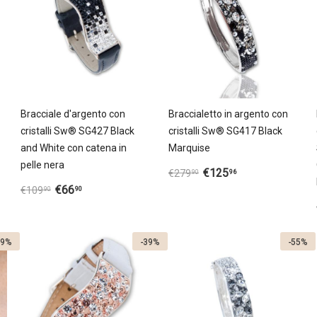
Bracciale d'argento con
Braccialetto in argento con
cristalli Sw® SG427 Black
cristalli Sw® SG417 Black
and White con catena in
Marquise
pelle nera
€
125
96
€
279
90
€
66
90
€
109
90
39%
-39%
-55%