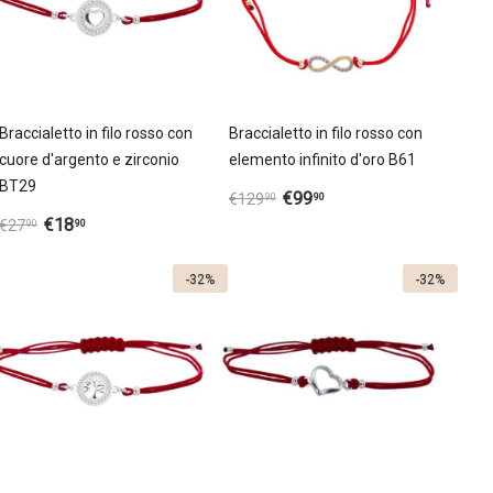
Braccialetto in filo rosso con
Braccialetto in filo rosso con
cuore d'argento e zirconio
elemento infinito d'oro B61
BT29
€
99
90
€
129
90
€
18
90
€
27
90
-32%
-32%