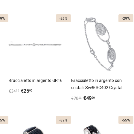
29%
-26%
-29%
Braccialetto in argento GR16
Braccialetto in argento con
cristalli Sw® SG402 Crystal
€
25
90
€
34
90
€
49
90
€
70
00
55%
-39%
-55%