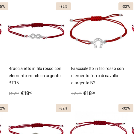
35%
-32%
-32%
Braccialetto in filo rosso con
Braccialetto in filo rosso con
elemento infinito in argento
elemento ferro di cavallo
BT15
d'argento B2
€
18
€
18
90
90
€
27
€
27
90
90
32%
-32%
-32%