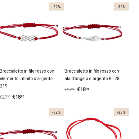
-32%
-32%
Braccialetto in filo rosso con
Braccialetto in filo rosso con
elemento infinito d'argento
ala d'angelo d'argento BT28
B19
€
18
90
€
27
90
€
18
90
€
27
90
-32%
-23%