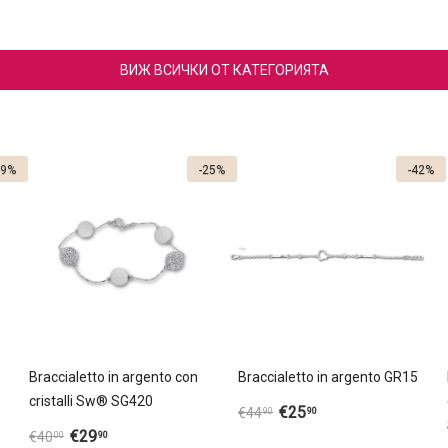
ВИЖ ВСИЧКИ ОТ КАТЕГОРИЯТА
29%
-25%
-42%
Braccialetto in argento con
Braccialetto in argento GR15
cristalli Sw® SG420
€
25
90
€
44
90
€
29
90
€
40
00