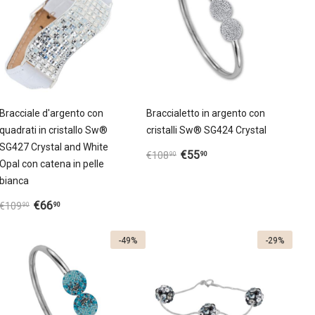
Bracciale d'argento con
Braccialetto in argento con
quadrati in cristallo Sw®
cristalli Sw® SG424 Crystal
SG427 Crystal and White
€
55
90
€
108
90
Opal con catena in pelle
bianca
€
66
90
€
109
90
-49%
-29%