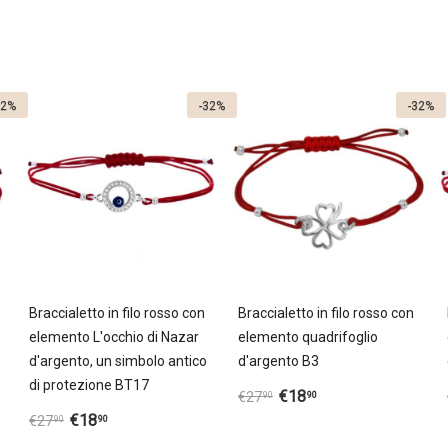
32%
-32%
-32%
Braccialetto in filo rosso con
Braccialetto in filo rosso con
elemento L'occhio di Nazar
elemento quadrifoglio
d'argento, un simbolo antico
d'argento B3
di protezione BT17
€
18
90
€
27
90
€
18
90
€
27
90