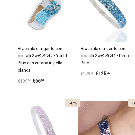
Bracciale d'argento con
Bracciale d'argento con
cristalli Sw® SG427 Yacht
cristalli Sw® SG417 Deep
Blue con catena in pelle
Blue
bianca
€
125
96
€
279
90
€
66
90
€
109
90
-47%
-