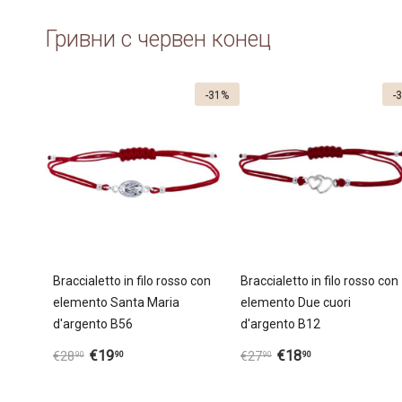
Гривни с червен конец
-31%
-
Braccialetto in filo rosso con
Braccialetto in filo rosso con
elemento Santa Maria
elemento Due cuori
d'argento B56
d'argento B12
€
19
€
18
90
90
€
28
€
27
90
90