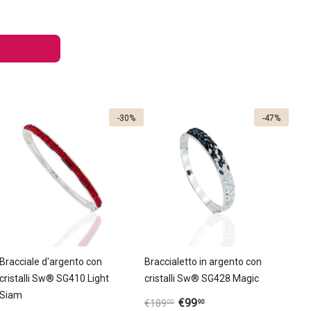
-30%
-47%
Bracciale d'argento con
Braccialetto in argento con
cristalli Sw® SG410 Light
cristalli Sw® SG428 Magic
Siam
€
99
90
€
189
00