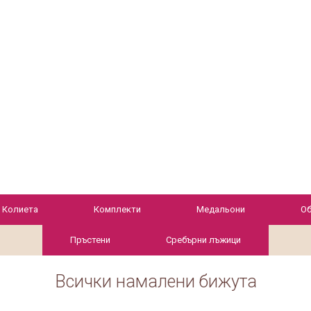
Колиета
Комплекти
Медальони
Об
Пръстени
Сребърни лъжици
Всички намалени бижута